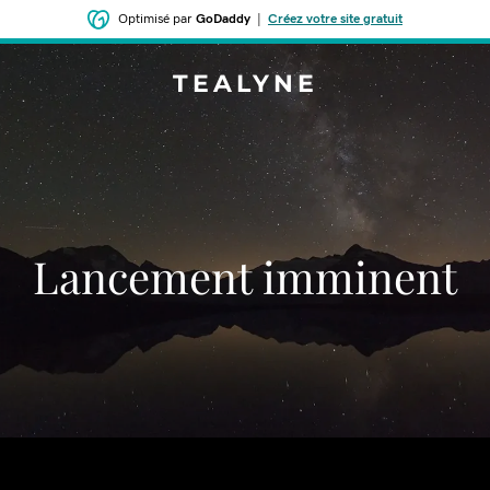
Optimisé par
GoDaddy
|
Créez votre site gratuit
TEALYNE
Lancement imminent